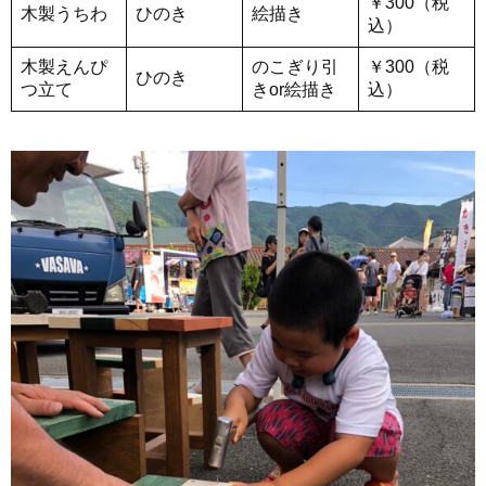
￥300（税
木製うちわ
ひのき
絵描き
込）
木製えんぴ
のこぎり引
￥300（税
ひのき
つ立て
きor絵描き
込）