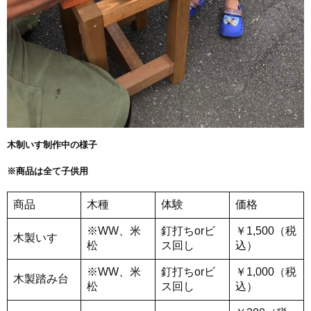
木制いす制作中の様子
※商品は全て子供用
商品
木種
体験
価格
※WW、米
釘打ちorビ
￥1,500（税
木製いす
松
ス回し
込）
※WW、米
釘打ちorビ
￥1,000（税
木製踏み台
松
ス回し
込）