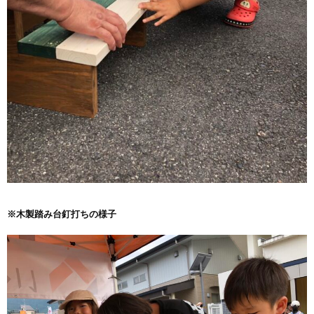
※木製踏み台釘打ちの様子