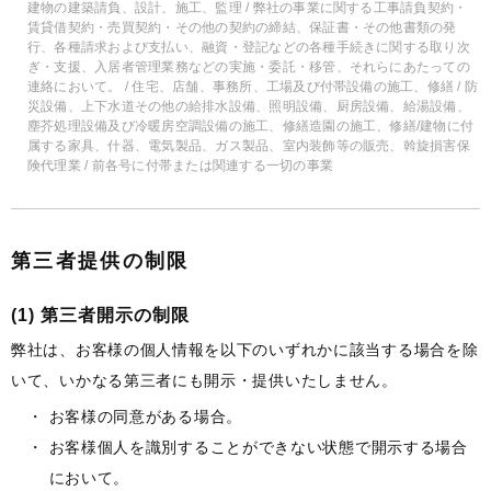
建物の建築請負、設計、施工、監理 / 弊社の事業に関する工事請負契約・
賃貸借契約・売買契約・その他の契約の締結、保証書・その他書類の発
行、各種請求および支払い、融資・登記などの各種手続きに関する取り次
ぎ・支援、入居者管理業務などの実施・委託・移管、それらにあたっての
連絡において。 / 住宅、店舗、事務所、工場及び付帯設備の施工、修繕 / 防
災設備、上下水道その他の給排水設備、照明設備、厨房設備、給湯設備、
塵芥処理設備及び冷暖房空調設備の施工、修繕造園の施工、修繕/建物に付
属する家具、什器、電気製品、ガス製品、室内装飾等の販売、斡旋損害保
険代理業 / 前各号に付帯または関連する一切の事業
第三者提供の制限
(1) 第三者開示の制限
弊社は、お客様の個人情報を以下のいずれかに該当する場合を除
いて、いかなる第三者にも開示・提供いたしません。
お客様の同意がある場合。
お客様個人を識別することができない状態で開示する場合
において。