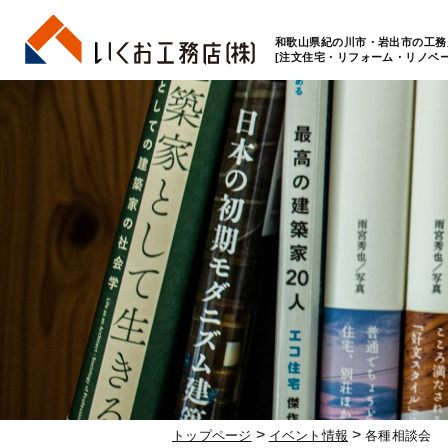
和歌山県紀の川市・岩出市の工務
[注文住宅・リフォーム・リノベー
>
>
トップページ
イベント情報
各種相談会