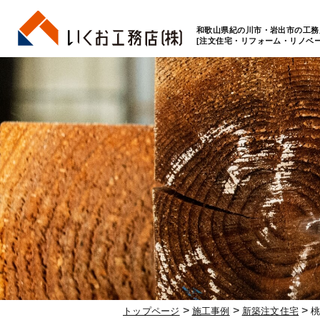
和歌山県紀の川市・岩出市の工務
[注文住宅・リフォーム・リノベー
>
>
>
トップページ
施工事例
新築注文住宅