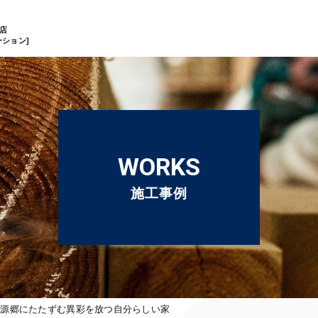
店
ション]
WORKS
施工事例
桃源郷にたたずむ異彩を放つ自分らしい家