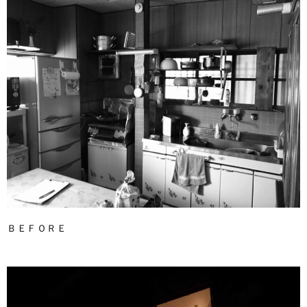
ＢＥＦＯＲＥ